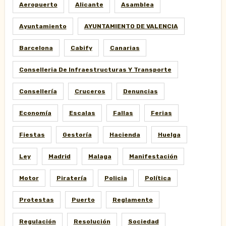
Aeropuerto
Alicante
Asamblea
Ayuntamiento
AYUNTAMIENTO DE VALENCIA
Barcelona
Cabify
Canarias
Conselleria De Infraestructuras Y Transporte
Consellería
Cruceros
Denuncias
Economía
Escalas
Fallas
Ferias
Fiestas
Gestoría
Hacienda
Huelga
Ley
Madrid
Malaga
Manifestación
Motor
Piratería
Policia
Política
Protestas
Puerto
Reglamento
Regulación
Resolución
Sociedad