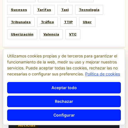
Sucesos
Tarifas
Taxi
Tecnologia
Tribunales
Tráfico
TTIP
Uber
Uberización
Valencia
VTC
Utilizamos cookies propias y de terceros para garantizar el
funcionamiento de la web, medir su uso y mejorar nuestros
servicios. Puede aceptar todas las cookies, rechazar las no
necesarias o configurar sus preferencias.
Política de cookies
Destacados
Aceptar todo
Rechazar
Comunicados y notas de prensa
Comunidad Valenciana
Confederación de Autónomos del Taxi de la
Configurar
Comunidad Valenciana
Noticias