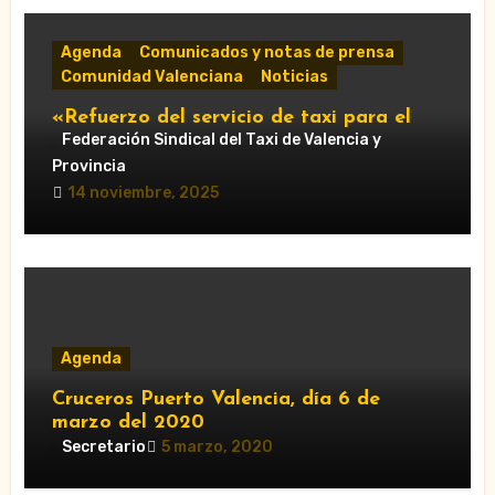
Agenda
Comunicados y notas de prensa
Comunidad Valenciana
Noticias
«Refuerzo del servicio de taxi para el
Gran Premio de Cheste 2025: horarios y
Federación Sindical del Taxi de Valencia y
accesos obligatorios»
Provincia
14 noviembre, 2025
Agenda
Cruceros Puerto Valencia, día 6 de
marzo del 2020
Secretario
5 marzo, 2020