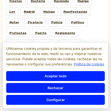
Fiestas
Gestoría
Hacienda
Huelga
Ley
Madrid
Malaga
Manifestación
Motor
Piratería
Policia
Política
Protestas
Puerto
Reglamento
Regulación
Resolución
Sociedad
Utilizamos cookies propias y de terceros para garantizar el
funcionamiento de la web, medir su uso y mejorar nuestros
Sucesos
Tarifas
Taxi
Tecnologia
servicios. Puede aceptar todas las cookies, rechazar las no
necesarias o configurar sus preferencias.
Política de cookies
Tribunales
Tráfico
TTIP
Uber
Aceptar todo
Uberización
Valencia
VTC
Rechazar
Configurar