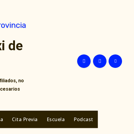
i de
iliados, no
ecesarios
ia
Cita Previa
Escuela
Podcast