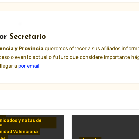
or
Secretario
lencia y Provincia
queremos ofrecer a sus afiliados inform
suceso o evento actual o futuro que considere importante há
llegar a
por email
.
da
icados y notas de
a
idad Valenciana
ias