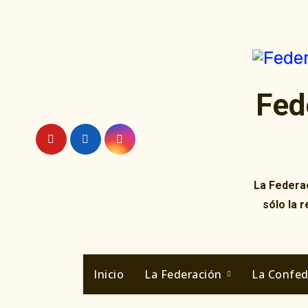
Ir
al
contenido
Fed
La Federac
sólo la 
Inicio
La Federación
La Confe