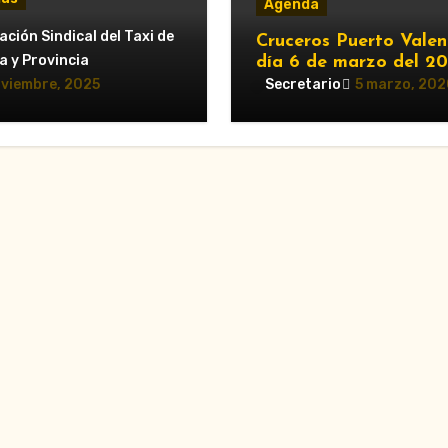
Agenda
erzo del servicio de
ción Sindical del Taxi de
Cruceros Puerto Valen
para el Gran Premio
a y Provincia
día 6 de marzo del 2
este 2025: horarios y
oviembre, 2025
Secretario
5 marzo, 202
os obligatorios»