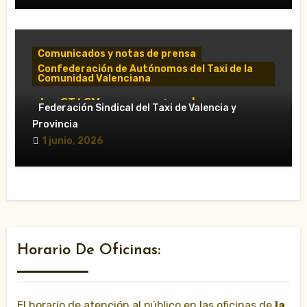
Comunicados y notas de prensa
Confederación de Autónomos del Taxi de la
Comunidad Valenciana
«La CTACV carga contra el nuevo
Federación Sindical del Taxi de Valencia y
Decreto Ley y acusa al Consell de
Provincia
favorecer a las VTC»
1 junio, 2026
Horario De Oficinas:
El horario de atención al público en las oficinas de
la