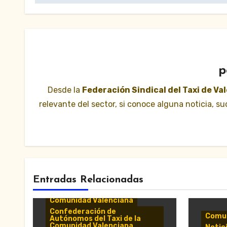
p
Desde la
Federación Sindical del Taxi de Va
relevante del sector, si conoce alguna noticia, 
Entradas Relacionadas
Comunicados y notas de
prensa
Comunidad Valenciana
Confederación de
Comun
Autónomos del Taxi de la
Comunidad Valenciana