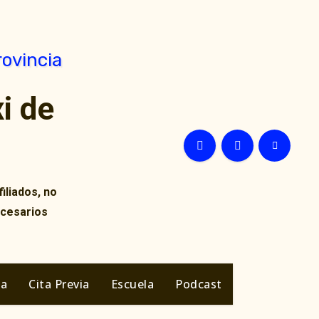
i de
iliados, no
ecesarios
ia
Cita Previa
Escuela
Podcast