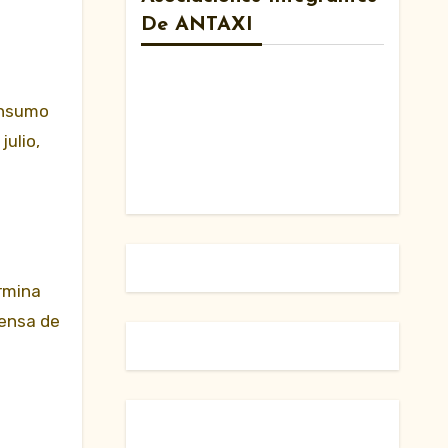
De ANTAXI
onsumo
julio,
rmina
fensa de