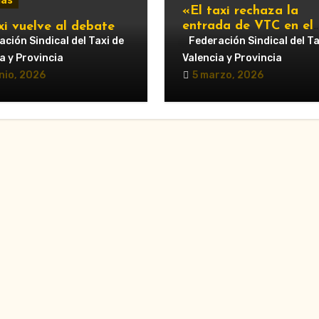
ias
«El taxi rechaza la
entrada de VTC en el
xi vuelve al debate
servicio urbano y advi
ipal: Compromís pide
ción Sindical del Taxi de
Federación Sindical del Ta
de nuevas movilizacio
untamiento de
a y Provincia
Valencia y Provincia
cia que respalde al
nio, 2026
5 marzo, 2026
r y reclame cambios
regulación de las