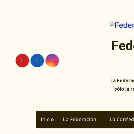
Ir
al
contenido
Fed
La Federac
sólo la 
Inicio
La Federación
La Confe