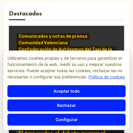
Destacados
Comunicados y notas de prensa
Comunidad Valenciana
Confederación de Autónomos del Taxi de la
Comunidad Valenciana
Utilizamos cookies propias y de terceros para garantizar el
Noticias
funcionamiento de la web, medir su uso y mejorar nuestros
servicios. Puede aceptar todas las cookies, rechazar las no
«El taxi de Alicante muestra su
necesarias o configurar sus preferencias.
Política de cookies
desánimo tras una reunión
“infructuosa” con la Conselleria por el
Decreto Ley 5/2026»
Aceptar todo
Rechazar
Configurar
Comunidad Valenciana
Noticias