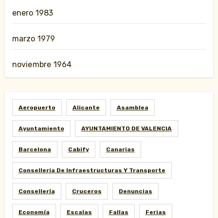
enero 1983
marzo 1979
noviembre 1964
Aeropuerto
Alicante
Asamblea
Ayuntamiento
AYUNTAMIENTO DE VALENCIA
Barcelona
Cabify
Canarias
Conselleria De Infraestructuras Y Transporte
Consellería
Cruceros
Denuncias
Economía
Escalas
Fallas
Ferias