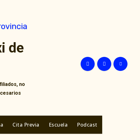
i de
iliados, no
ecesarios
ia
Cita Previa
Escuela
Podcast