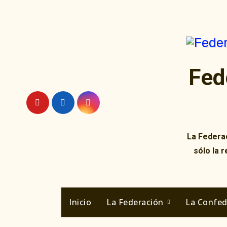
Ir
al
contenido
Fed
La Federac
sólo la 
Inicio
La Federación
La Confe