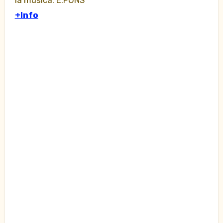
la música. E.PONS
+Info