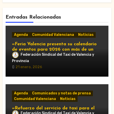
Entradas Relacionadas
Agenda
Comunidad Valenciana
Noticias
«Feria Valencia presenta su calendario
de eventos para 2026 con más de un
centenar de citas»
Federación Sindical del Taxi de Valencia y
Provincia
21 enero, 2026
Agenda
Comunicados y notas de prensa
Comunidad Valenciana
Noticias
«Refuerzo del servicio de taxi para el
Federación Sindical del Taxi de Valencia y
Gran Premio de Cheste 2025: horarios y