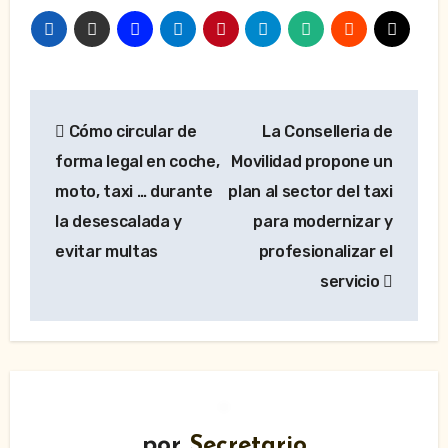
Navegación
Cómo circular de
La Conselleria de
de
forma legal en coche,
Movilidad propone un
entradas
moto, taxi … durante
plan al sector del taxi
la desescalada y
para modernizar y
evitar multas
profesionalizar el
servicio
por
Secretario