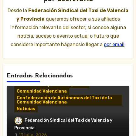
Desde la
Federación Sindical del Taxi de Valencia
y Provincia
queremos ofrecer a sus afiliados
información relevante del sector, si conoce alguna
noticia, suceso o evento actual o futuro que
considere importante háganoslo llegar a
por email
.
Entradas Relacionadas
Comunicados y notas de prensa
Comunidad Valenciana
Confederación de Autónomos del Taxi de la
Comunidad Valenciana
Noticias
«El taxi de Alicante muestra su
Federación Sindical del Taxi de Valencia y
desánimo tras una reunión “infructuosa”
Provincia
con la Conselleria por el Decreto Ley
13 julio, 2026