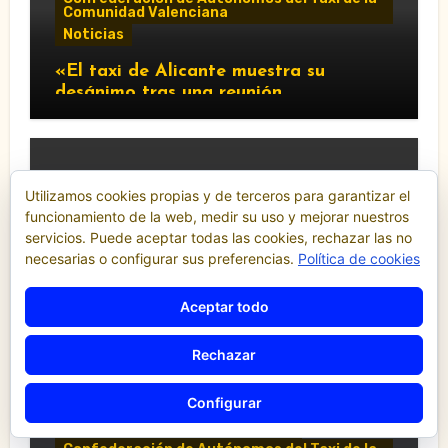
Comunidad Valenciana
Noticias
«El taxi de Alicante muestra su
desánimo tras una reunión
“infructuosa” con la Conselleria por el
Decreto Ley 5/2026»
Utilizamos cookies propias y de terceros para garantizar el
funcionamiento de la web, medir su uso y mejorar nuestros
servicios. Puede aceptar todas las cookies, rechazar las no
Comunidad Valenciana
Noticias
necesarias o configurar sus preferencias.
Política de cookies
“El taxi vuelve al debate municipal:
Compromís pide al Ayuntamiento de
Aceptar todo
València que respalde al sector y
reclame cambios en la regulación de
Rechazar
las VTC.”
Configurar
Comunicados y notas de prensa