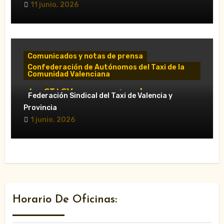
11 junio, 2026
Comunicados y notas de prensa
Confederación de Autónomos del Taxi de la
Comunidad Valenciana
«La CTACV carga contra el nuevo
Federación Sindical del Taxi de Valencia y
Decreto Ley y acusa al Consell de
Provincia
favorecer a las VTC»
1 junio, 2026
Horario De Oficinas: