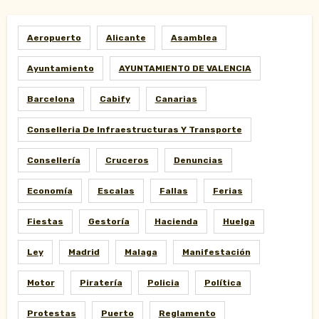
Aeropuerto
Alicante
Asamblea
Ayuntamiento
AYUNTAMIENTO DE VALENCIA
Barcelona
Cabify
Canarias
Conselleria De Infraestructuras Y Transporte
Consellería
Cruceros
Denuncias
Economía
Escalas
Fallas
Ferias
Fiestas
Gestoría
Hacienda
Huelga
Ley
Madrid
Malaga
Manifestación
Motor
Piratería
Policia
Política
Protestas
Puerto
Reglamento