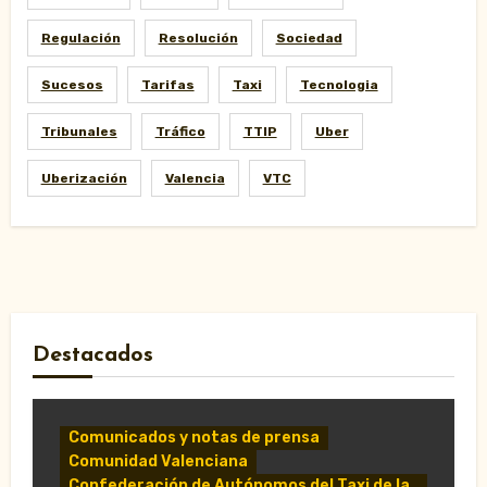
Regulación
Resolución
Sociedad
Sucesos
Tarifas
Taxi
Tecnologia
Tribunales
Tráfico
TTIP
Uber
Uberización
Valencia
VTC
Destacados
Comunicados y notas de prensa
Comunidad Valenciana
Confederación de Autónomos del Taxi de la