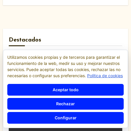
Destacados
Utilizamos cookies propias y de terceros para garantizar el
Comunicados y notas de prensa
funcionamiento de la web, medir su uso y mejorar nuestros
Comunidad Valenciana
servicios. Puede aceptar todas las cookies, rechazar las no
Confederación de Autónomos del Taxi de la
necesarias o configurar sus preferencias.
Política de cookies
Comunidad Valenciana
Noticias
Aceptar todo
«El taxi de Alicante muestra su
desánimo tras una reunión
Rechazar
“infructuosa” con la Conselleria por el
Decreto Ley 5/2026»
Configurar