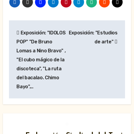
Navegación
Exposición: "IDOLOS
Exposición: "Estudios
de
POP" "De Bruno
de arte"
entradas
Lomas a Nino Bravo" ,
"El cubo mágico de la
discoteca", "La ruta
del bacalao. Chimo
Bayo",…