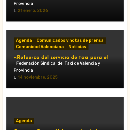
Provincia
21 enero, 2026
Agenda
Comunicados y notas de prensa
Comunidad Valenciana
Noticias
«Refuerzo del servicio de taxi para el
Gran Premio de Cheste 2025: horarios y
Federación Sindical del Taxi de Valencia y
accesos obligatorios»
Provincia
14 noviembre, 2025
Agenda