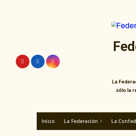
Ir
al
contenido
Fed
La Federac
sólo la 
Inicio
La Federación
La Confe