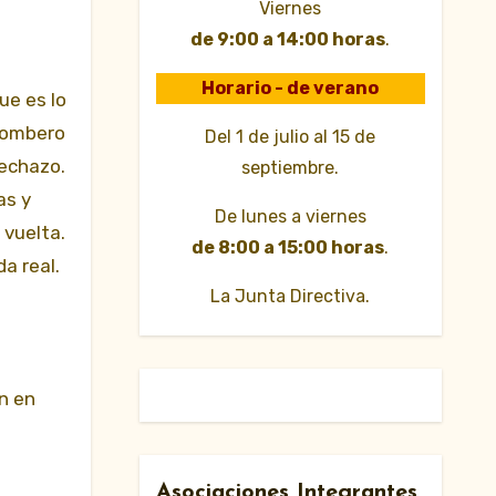
Viernes
de 9:00 a 14:00 horas
.
Horario - de verano
ue es lo
 bombero
Del 1 de julio al 15 de
lechazo.
septiembre.
as y
De lunes a viernes
 vuelta.
de 8:00 a 15:00 horas
.
a real.
La Junta Directiva.
n en
Asociaciones Integrantes