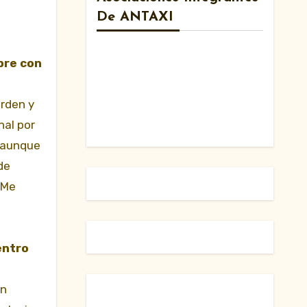
De ANTAXI
bre con
orden y
nal por
s aunque
de
 Me
entro
un