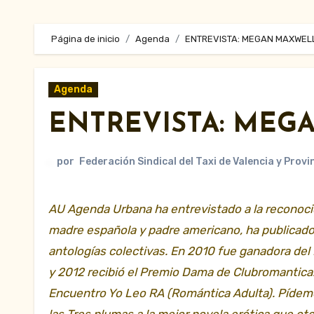
Página de inicio
Agenda
ENTREVISTA: MEGAN MAXWEL
Agenda
ENTREVISTA: ME
por
Federación Sindical del Taxi de Valencia y Provi
AU Agenda Urbana ha entrevistado a la reconocida y prolífica escritora del género romántico Megan Maxwell. De
madre española y padre americano, ha publicad
antologías colectivas. En 2010 fue ganadora de
y 2012 recibió el Premio Dama de Clubromantica.
Encuentro Yo Leo RA (Romántica Adulta). Pídeme 
las Tres plumas a la mejor novela erótica que ot