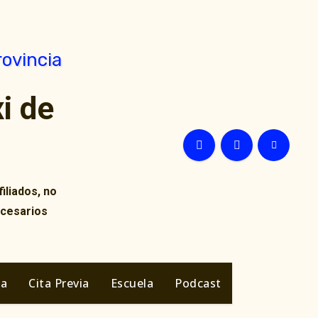
i de
iliados, no
ecesarios
ia
Cita Previa
Escuela
Podcast