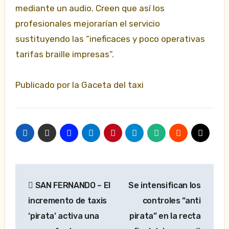
mediante un audio. Creen que así los
profesionales mejorarían el servicio
sustituyendo las “ineficaces y poco operativas
tarifas braille impresas”.
Publicado por la Gaceta del taxi
Navegación
SAN FERNANDO – El
Se intensifican los
de
incremento de taxis
controles “anti
entradas
‘pirata’ activa una
pirata” en la recta